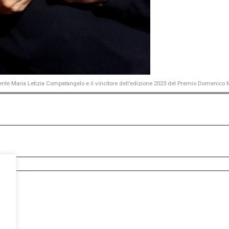
dente Maria Letizia Compatangelo e il vincitore dell’edizione 2023 del Premio Domenico 
ad