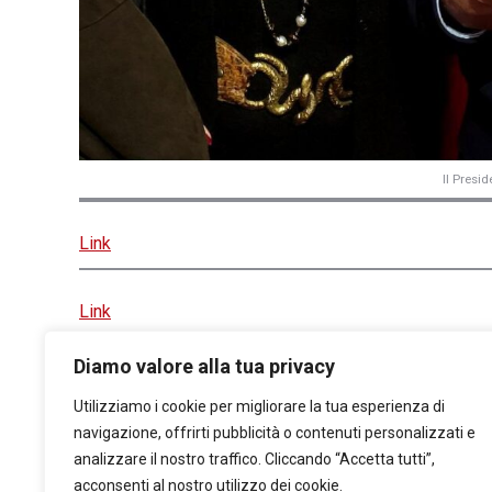
Il Presi
Link
Link
Cerimonia_COMUNICATO-STAMPAPremioCendic-4-docx
Downlo
Diamo valore alla tua privacy
COMUNICATO-STAMPAPremio-Cendic-definitivo-1
Download
Utilizziamo i cookie per migliorare la tua esperienza di
Bando-Premio-Cendic-4-8-2023-1
Download
navigazione, offrirti pubblicità o contenuti personalizzati e
analizzare il nostro traffico. Cliccando “Accetta tutti”,
acconsenti al nostro utilizzo dei cookie.