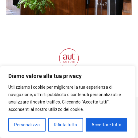
Diamo valore alla tua privacy
©
2026 Aut-Autori
Utilizziamo i cookie per migliorare la tua esperienza di
Facebook
Instagram
YouTube
Cookie Policy e Privacy
navigazione, offrirti pubblicità o contenuti personalizzati e
page
page
page
analizzare il nostro traffico. Cliccando “Accetta tutti”,
opens
opens
opens
acconsenti al nostro utilizzo dei cookie.
in
in
in
new
new
new
Personalizza
Rifiuta tutto
Accettare tutto
window
window
window