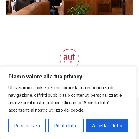
Diamo valore alla tua privacy
©
2026 Aut-Autori
Utilizziamo i cookie per migliorare la tua esperienza di
Facebook
Instagram
YouTube
Cookie Policy e Privacy
navigazione, offrirti pubblicità o contenuti personalizzati e
page
page
page
analizzare il nostro traffico. Cliccando “Accetta tutti”,
opens
opens
opens
acconsenti al nostro utilizzo dei cookie.
in
in
in
new
new
new
Personalizza
Rifiuta tutto
Accettare tutto
window
window
window